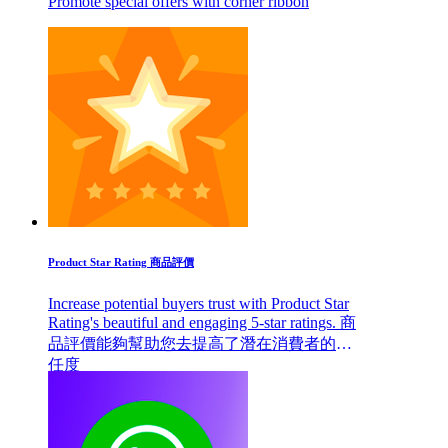
Promote special offers with corner ribbon
Product Star Rating 商品評價
Increase potential buyers trust with Product Star
Rating's beautiful and engaging 5-star ratings. 商
品評價能夠幫助您去提高了潛在消費者的信
任度