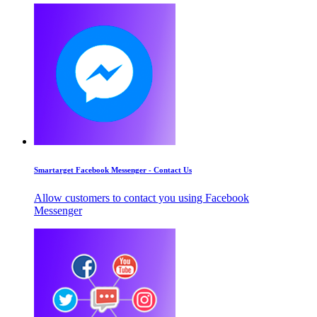
Smartarget Facebook Messenger - Contact Us
Allow customers to contact you using Facebook
Messenger