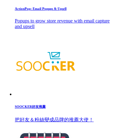
ActionPop: Email Popups & Upsell
Popups to grow store revenue with email capture
and upsell
SOOCKER好友推薦
把好友＆粉絲變成品牌的推薦大使！