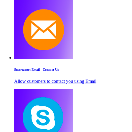
Smartarget Email - Contact Us
Allow customers to contact you using Email