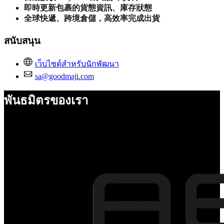
即時更新包裹的貨態資訊、庫存狀態
全球快遞、跨境倉儲，高效率完成出貨
สนับสนุน
เว็บไซต์สำหรับนักพัฒนา
sa@goodmaji.com
พันธมิตรของเรา