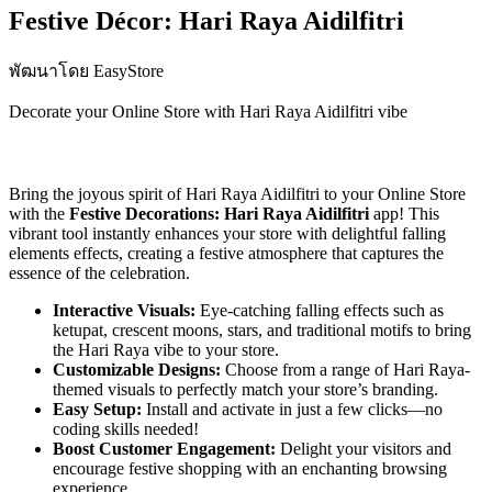
Festive Décor: Hari Raya Aidilfitri
พัฒนาโดย EasyStore
Decorate your Online Store with Hari Raya Aidilfitri vibe
ติดตั้งแอปนี้
Bring the joyous spirit of Hari Raya Aidilfitri to your Online Store
with the
Festive Decorations: Hari Raya Aidilfitri
app! This
vibrant tool instantly enhances your store with delightful falling
elements effects, creating a festive atmosphere that captures the
essence of the celebration.
Interactive Visuals:
Eye-catching falling effects such as
ketupat, crescent moons, stars, and traditional motifs to bring
the Hari Raya vibe to your store.
Customizable Designs:
Choose from a range of Hari Raya-
themed visuals to perfectly match your store’s branding.
Easy Setup:
Install and activate in just a few clicks—no
coding skills needed!
Boost Customer Engagement:
Delight your visitors and
encourage festive shopping with an enchanting browsing
experience.