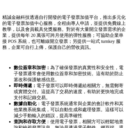
Install this app
精誠金融科技透過自行開發的電子發票加值平台，推出多元化
的電子發票加值中心服務，全程由專人申請，並提供免費線上
教學，以及會員載具兌獎服務。對於有大量開立發票需求的企
業，提供每年 20 萬張可跨月使用的彈性服務；可協助企業串
接 POS 系統，也可離線開立發票；另提供一站式 turnkey 服
務，企業可自行上傳，保護自己的營收資訊。
數位簽章和加密：
為了確保發票的真實性和安全性，電
子發票通常會使用數位簽章和加密技術。這有助於防止
篡改和保護敏感信息。
即時傳遞：
電子發票可以即時傳遞給相關方，無需郵寄
或實體交付。這提高了交易的速度，有助於更快地完成
支付和記錄交易。
數據自動化
：電子發票系統通常與企業的會計軟件和其
他業務系統集成，可以自動生成和處理發票。這樣可以
減少手動輸入的錯誤，提高準確性
查詢和存取方便
：使用電子發票，相關方可以輕鬆地查
詢和檢視發票訊息，無論是透過電子郵件、網頁端，還