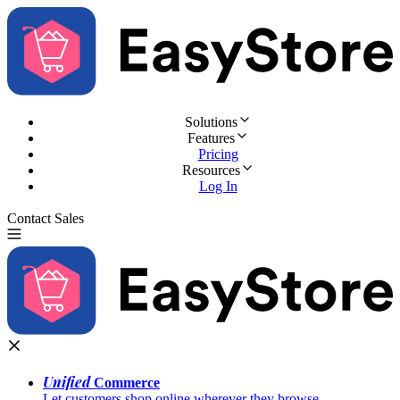
Solutions
Features
Pricing
Resources
Log In
Contact Sales
Try for Free
Unified
Commerce
Let customers shop online wherever they browse