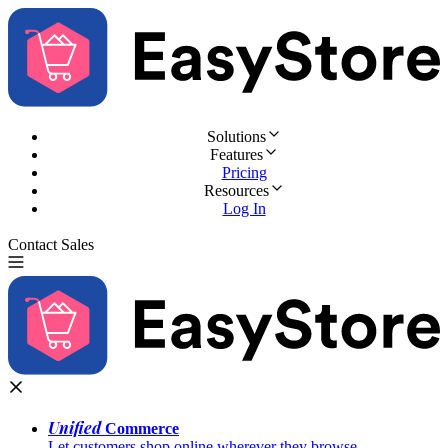
Solutions
Features
Pricing
Resources
Log In
Contact Sales
Try for Free
Unified
Commerce
Let customers shop online wherever they browse