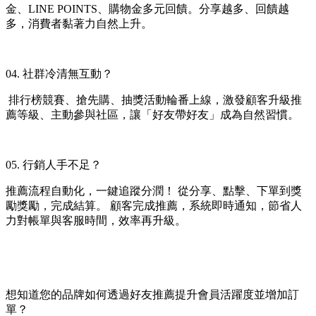
金、LINE POINTS、購物金多元回饋。分享越多、回饋越
多，消費者黏著力自然上升。
04. 社群冷清無互動？
 排行榜競賽、搶先購、抽獎活動輪番上線，激發顧客升級推
薦等級、主動參與社區，讓「好友帶好友」成為自然習慣。
05. 行銷人手不足？
推薦流程自動化，一鍵追蹤分潤！ 從分享、點擊、下單到獎
勵獎勵，完成結算。 顧客完成推薦，系統即時通知，節省人
力對帳單與客服時間，效率再升級。
想知道您的品牌如何透過好友推薦提升會員活躍度並增加訂
單？ 