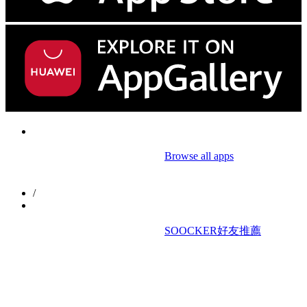
						Browse all apps

/
						SOOCKER好友推薦
