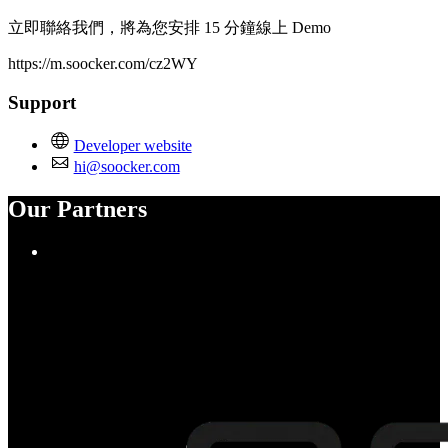
立即聯絡我們，將為您安排 15 分鐘線上 Demo
https://m.soocker.com/cz2WY
Support
Developer website
hi@soocker.com
Our Partners