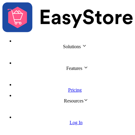
Solutions  
Features  
Pricing
Resources 
Log In