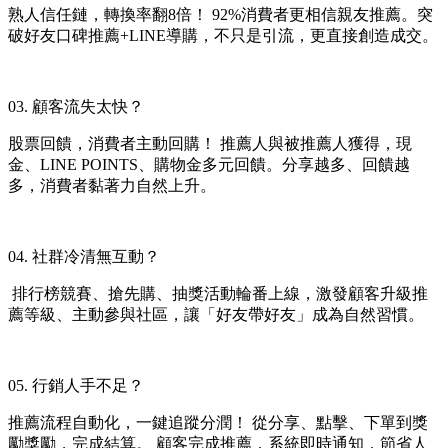
熟人信任鏈，轉換率翻8倍！ 92%消費者更相信親友推薦。突
破好友口碑推薦+LINE導購，不只是引流，更直接創造成交。
03. 顧客流失太快？
股票回饋，消費者主動回購！ 推薦人與被推薦人獲得，現
金、LINE POINTS、購物金多元回饋。分享越多、回饋越
多，消費者黏著力自然上升。
04. 社群冷清無互動？
 排行榜競賽、搶先購、抽獎活動輪番上線，激發顧客升級推
薦等級、主動參與社區，讓「好友帶好友」成為自然習慣。
05. 行銷人手不足？
推薦流程自動化，一鍵追蹤分潤！ 從分享、點擊、下單到獎
勵獎勵，完成結算。 顧客完成推薦，系統即時通知，節省人