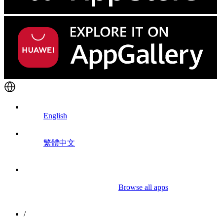
English
繁體中文
						Browse all apps

/