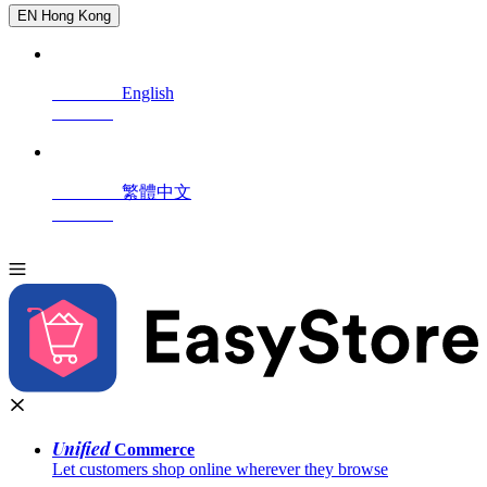
EN
Hong Kong
English
繁體中文
Unified
 Commerce
Let customers shop online wherever they browse