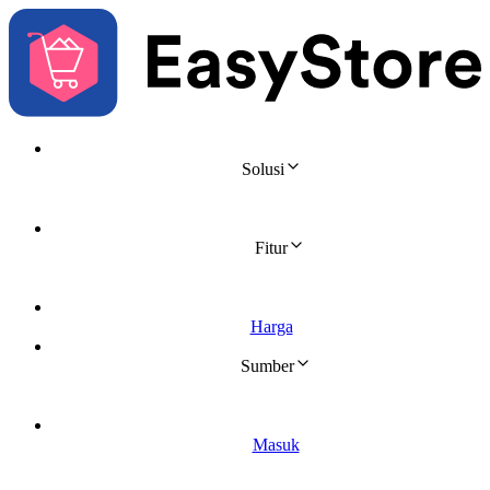
Solusi 
Fitur 
Harga
Sumber 
Masuk