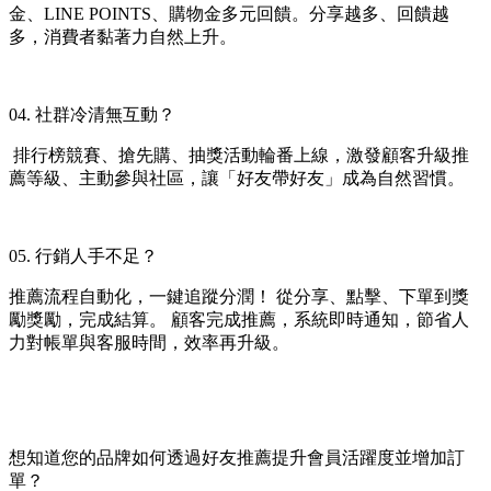
金、LINE POINTS、購物金多元回饋。分享越多、回饋越
多，消費者黏著力自然上升。
04. 社群冷清無互動？
 排行榜競賽、搶先購、抽獎活動輪番上線，激發顧客升級推
薦等級、主動參與社區，讓「好友帶好友」成為自然習慣。
05. 行銷人手不足？
推薦流程自動化，一鍵追蹤分潤！ 從分享、點擊、下單到獎
勵獎勵，完成結算。 顧客完成推薦，系統即時通知，節省人
力對帳單與客服時間，效率再升級。
想知道您的品牌如何透過好友推薦提升會員活躍度並增加訂
單？ 