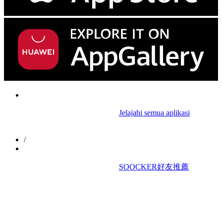
						Jelajahi semua aplikasi

/
						SOOCKER好友推薦
