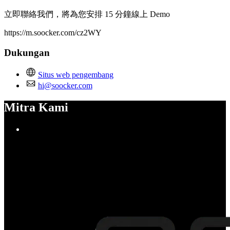
立即聯絡我們，將為您安排 15 分鐘線上 Demo
https://m.soocker.com/cz2WY
Dukungan
Situs web pengembang
hi@soocker.com
Mitra Kami