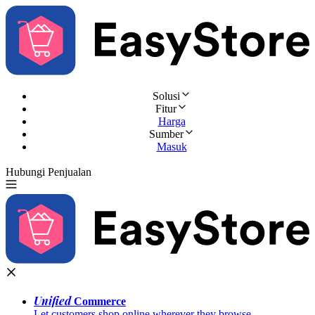
Solusi
Fitur
Harga
Sumber
Masuk
Hubungi Penjualan
Coba Gratis
Unified
Commerce
Let customers shop online wherever they browse