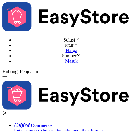
Solusi
Fitur
Harga
Sumber
Masuk
Hubungi Penjualan
Coba Gratis
Unified
Commerce
Let customers shop online wherever they browse