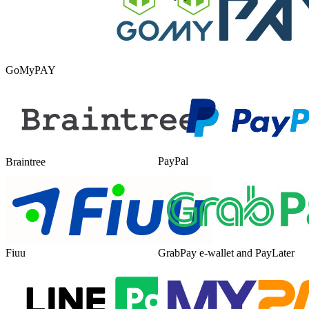
GoMyPAY
PayPal
Braintree
Fiuu
GrabPay e-wallet and PayLater