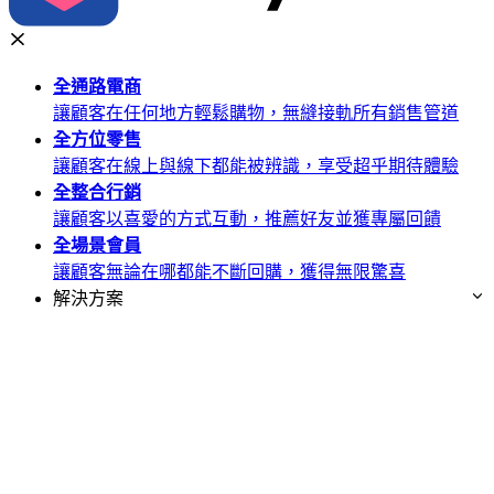
全通路
電商
讓顧客在任何地方輕鬆購物，無縫接軌所有銷售管道
全方位
零售
讓顧客在線上與線下都能被辨識，享受超乎期待體驗
全整合
行銷
讓顧客以喜愛的方式互動，推薦好友並獲專屬回饋
全場景
會員
讓顧客無論在哪都能不斷回購，獲得無限驚喜
解決方案