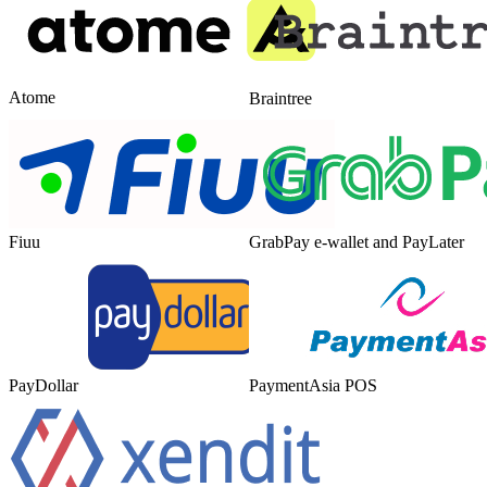
Atome
Braintree
Fiuu
GrabPay e-wallet and PayLater
PayDollar
PaymentAsia POS