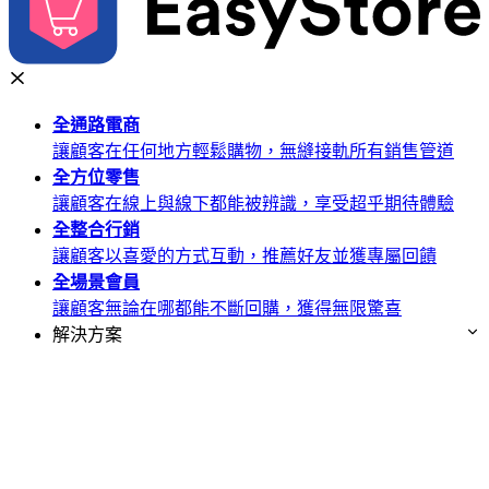
全通路
電商
讓顧客在任何地方輕鬆購物，無縫接軌所有銷售管道
全方位
零售
讓顧客在線上與線下都能被辨識，享受超乎期待體驗
全整合
行銷
讓顧客以喜愛的方式互動，推薦好友並獲專屬回饋
全場景
會員
讓顧客無論在哪都能不斷回購，獲得無限驚喜
解決方案