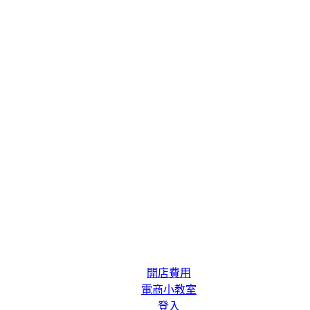
解決方案
系統功能
開店費用
電商小教室
登入