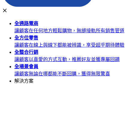
全通路
電商
讓顧客在任何地方輕鬆購物，無縫接軌所有銷售管道
全方位
零售
讓顧客在線上與線下都能被辨識，享受超乎期待體驗
全整合
行銷
讓顧客以喜愛的方式互動，推薦好友並獲專屬回饋
全場景
會員
讓顧客無論在哪都能不斷回購，獲得無限驚喜
解決方案