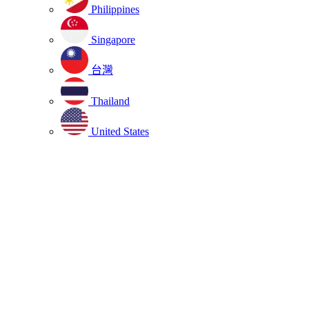
Philippines
Singapore
台灣
Thailand
United States