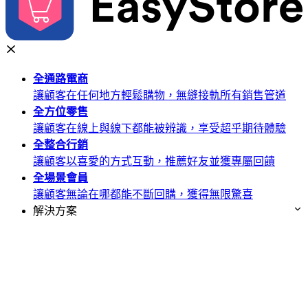
全通路
電商
讓顧客在任何地方輕鬆購物，無縫接軌所有銷售管道
全方位
零售
讓顧客在線上與線下都能被辨識，享受超乎期待體驗
全整合
行銷
讓顧客以喜愛的方式互動，推薦好友並獲專屬回饋
全場景
會員
讓顧客無論在哪都能不斷回購，獲得無限驚喜
解決方案