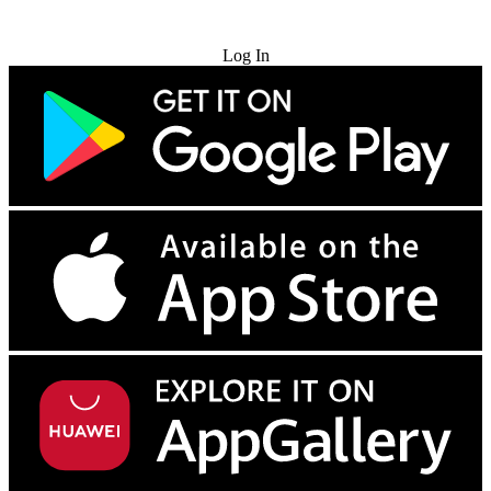
Try for Free
Log In