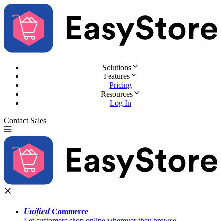
Solutions
Features
Pricing
Resources
Log In
Contact Sales
Try for Free
Unified
Commerce
Let customers shop online wherever they browse