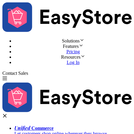
Solutions
Features
Pricing
Resources
Log In
Contact Sales
Try for Free
Unified
Commerce
Let customers shop online wherever they browse