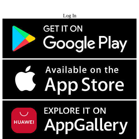
Try for Free
Log In