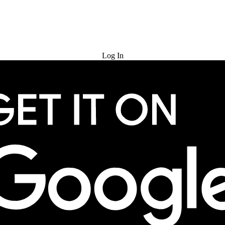
Try for Free
Log In