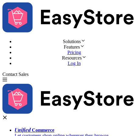
Solutions
Features
Pricing
Resources
Log In
Contact Sales
Try for Free
Unified
Commerce
Let customers shop online wherever they browse