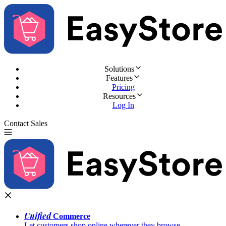
Solutions
Features
Pricing
Resources
Log In
Contact Sales
Try for Free
Unified
Commerce
Let customers shop online wherever they browse