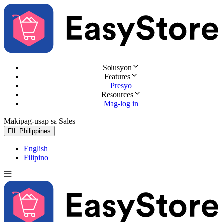
Solusyon
Features
Presyo
Resources
Mag-log in
Makipag-usap sa Sales
Subukan nang libre
FIL
Philippines
English
Filipino