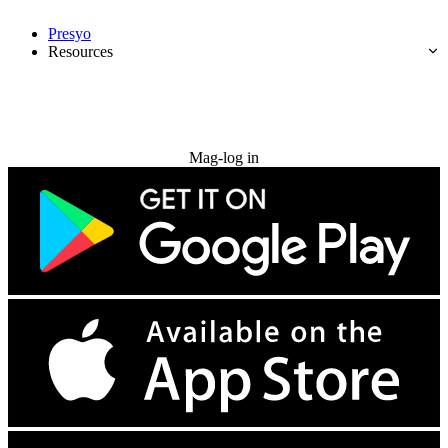
Presyo
Resources
Subukan nang libre
Mag-log in