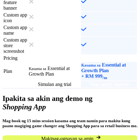
feature
banner
Custom app
icon
Custom app
name
Custom app
store
screenshot
Pricing
Essential at
Kasama sa
Essential at
Kasama sa
Growth Plan
Plan
Growth Plan
+
RM 999
/m
Simulan ang trial
Mag-apply ngayon
Ipakita sa akin ang demo ng
Shopping App
Mag-book ng 15 mins session kasama ang team namin para makita kung
paano magiging game changer ang Shopping App para sa retail business mo.
Makipag-ugnayan sa amin