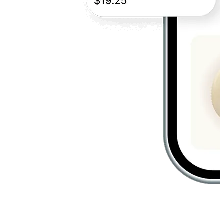
Pagdugtungin ang online at in-store
experiences