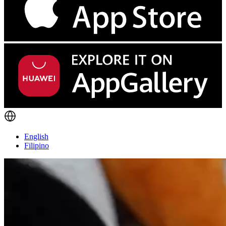
English
Filipino