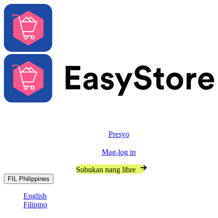
Solusyon
Features
Presyo
Resources
Mag-log in
Makipag-usap sa Sales
Subukan nang libre
FIL
Philippines
English
Filipino