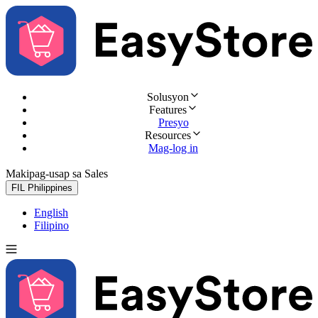
Solusyon
Features
Presyo
Resources
Mag-log in
Makipag-usap sa Sales
Subukan nang libre
FIL
Philippines
English
Filipino