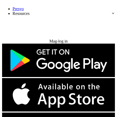
Presyo
Resources
Subukan nang libre
Mag-log in