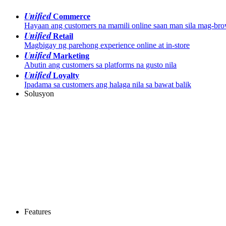
Unified
Commerce
Hayaan ang customers na mamili online saan man sila mag-br
Unified
Retail
Magbigay ng parehong experience online at in-store
Unified
Marketing
Abutin ang customers sa platforms na gusto nila
Unified
Loyalty
Ipadama sa customers ang halaga nila sa bawat balik
Solusyon
Features