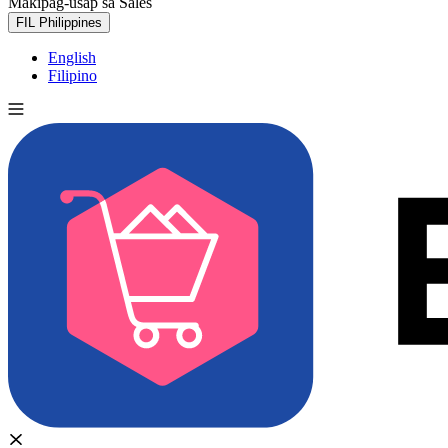
Makipag-usap sa Sales
Subukan nang libre
FIL
Philippines
English
Filipino