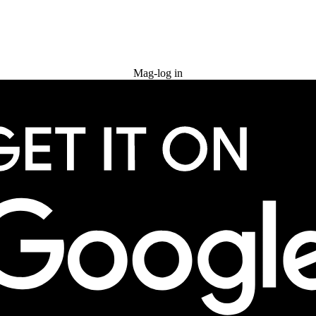
Subukan nang libre
Mag-log in