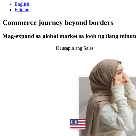
English
Filipino
Commerce journey
beyond borders
Mag-expand sa global market sa loob ng ilang minut
Simulan ang 14-day trial
Kausapin ang Sales