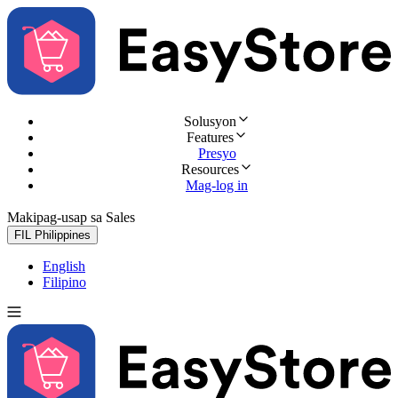
Solusyon
Features
Presyo
Resources
Mag-log in
Makipag-usap sa Sales
Subukan nang libre
FIL
Philippines
English
Filipino