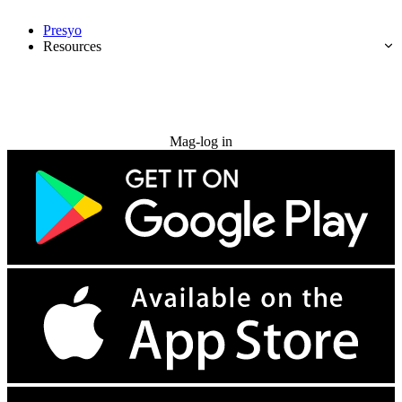
Presyo
Resources
Subukan nang libre
Mag-log in