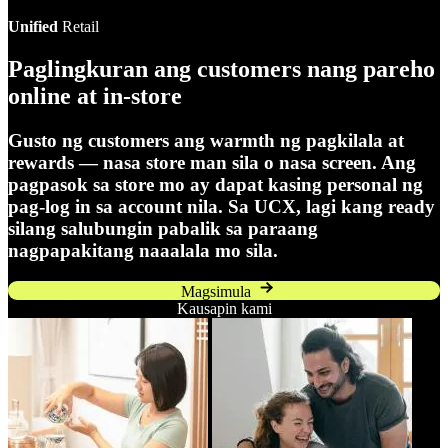
Unified
Retail
Paglingkuran ang customers nang pareho
online at in-store
Gusto ng customers ang warmth ng pagkilala at
rewards — nasa store man sila o nasa screen. Ang
pagpasok sa store mo ay dapat kasing personal ng
pag-log in sa account nila. Sa UCX, lagi kang ready
silang salubungin pabalik sa paraang
nagpapakitang naaalala mo sila.
Magsimula
Kausapin kami