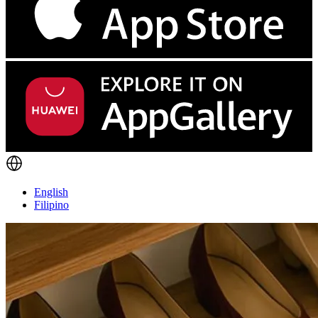
English
Filipino