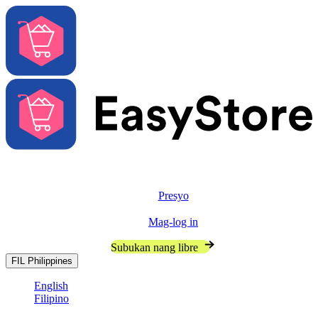
Solusyon
Features
Presyo
Resources
Mag-log in
Makipag-usap sa Sales
Subukan nang libre
FIL
Philippines
English
Filipino