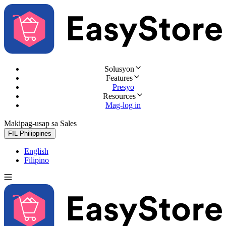
Solusyon
Features
Presyo
Resources
Mag-log in
Makipag-usap sa Sales
Subukan nang libre
FIL
Philippines
English
Filipino