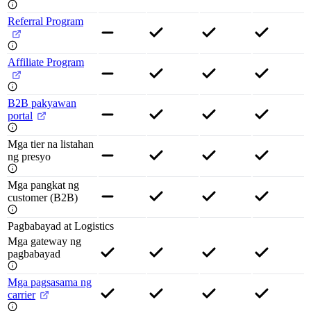
Referral Program
Affiliate Program
B2B pakyawan
portal
Mga tier na listahan
ng presyo
Mga pangkat ng
customer (B2B)
Pagbabayad at Logistics
Mga gateway ng
pagbabayad
Mga pagsasama ng
carrier