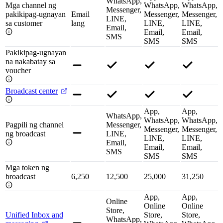
WhatsApp,
Mga channel ng
WhatsApp,
WhatsApp,
Messenger,
pakikipag-ugnayan
Email
Messenger,
Messenger,
LINE,
sa customer
lang
LINE,
LINE,
Email,
Email,
Email,
SMS
SMS
SMS
Pakikipag-ugnayan
na nakabatay sa
voucher
Broadcast center
App,
App,
WhatsApp,
WhatsApp,
WhatsApp,
Pagpili ng channel
Messenger,
Messenger,
Messenger,
ng broadcast
LINE,
LINE,
LINE,
Email,
Email,
Email,
SMS
SMS
SMS
Mga token ng
broadcast
6,250
12,500
25,000
31,250
App,
App,
Online
Online
Online
Store,
Unified Inbox and
Store,
Store,
WhatsApp,