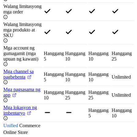
Walang limitasyong
mga order
Walang limitasyong
mga produkto at
SKU
Mga account ng
gumagamit (mga
Hanggang
Hanggang
Hanggang
Hanggang
upuan ng kawani)
5
10
10
25
Mga channel sa
Hanggang
Hanggang
Hanggang
pagbebenta
Unlimited
5
10
10
Mga pagsasama ng
Hanggang
Hanggang
Hanggang
app
Unlimited
10
25
25
Mga lokasyon ng
Hanggang
Hanggang
imbentaryo
5
10
Unified
Commerce
Online Store