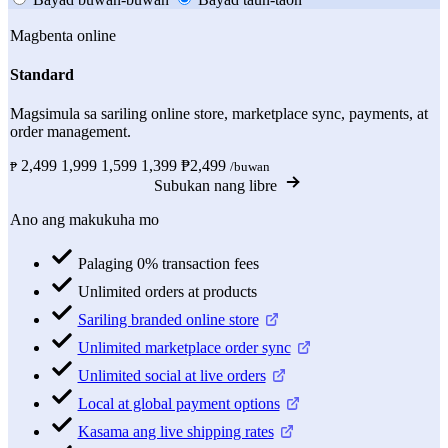
Magbenta online
Standard
Magsimula sa sariling online store, marketplace sync, payments, at
order management.
2,499
1,999
1,599
1,399
₱2,499
₱
/buwan
Subukan nang libre
Ano ang makukuha mo
Palaging 0% transaction fees
Unlimited orders at products
Sariling branded online store
Unlimited marketplace order sync
Unlimited social at live orders
Local at global payment options
Kasama ang live shipping rates