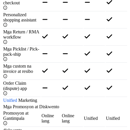
checkout
Personalized
shopping assistant
Mga Return / RMA
workflow
Mga Picklist / Pick-
pack-ship
Mga custom na
invoice at resibo
Order Claim
(dispute) app
Unified
Marketing
Mga Promosyon at Diskwento
Promosyon at
Online
Online
Gantimpala
Unified
Unified
lang
lang