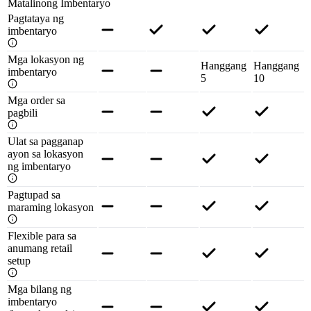
Matalinong Imbentaryo
Pagtataya ng
imbentaryo
Mga lokasyon ng
Hanggang
Hanggang
imbentaryo
5
10
Mga order sa
pagbili
Ulat sa pagganap
ayon sa lokasyon
ng imbentaryo
Pagtupad sa
maraming lokasyon
Flexible para sa
anumang retail
setup
Mga bilang ng
imbentaryo