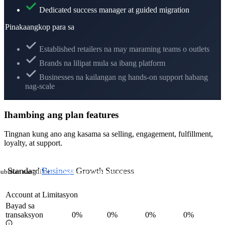
Dedicated success manager at guided migration
Pinakaangkop para sa
Established retailers na may maraming teams o outlets
Brands na lilipat mula sa ibang platform
Businesses na kailangan ng hands-on support habang
nag-scale
Ihambing ang plan features
Tingnan kung ano ang kasama sa selling, engagement, fulfillment,
loyalty, at support.
Standard
Business
Growth
Success
ubukan nang libre
Subukan nang libre
Subukan nang libre
Kausapin kami
Account at Limitasyon
Bayad sa
transaksyon
0%
0%
0%
0%