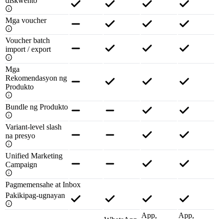
diskwento
Mga voucher
Voucher batch
import / export
Mga
Rekomendasyon ng
Produkto
Bundle ng Produkto
Variant-level slash
na presyo
Unified Marketing
Campaign
Pagmemensahe at Inbox
Pakikipag-ugnayan
App,
App,