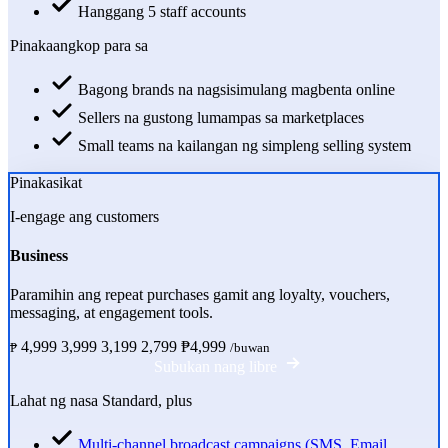
Hanggang 5 staff accounts
Pinakaangkop para sa
Bagong brands na nagsisimulang magbenta online
Sellers na gustong lumampas sa marketplaces
Small teams na kailangan ng simpleng selling system
Pinakasikat
I-engage ang customers
Business
Paramihin ang repeat purchases gamit ang loyalty, vouchers,
messaging, at engagement tools.
4,999
3,999
3,199
2,799
₱4,999
₱
/buwan
Subukan nang libre
Lahat ng nasa Standard, plus
Multi-channel broadcast campaigns (SMS, Email,