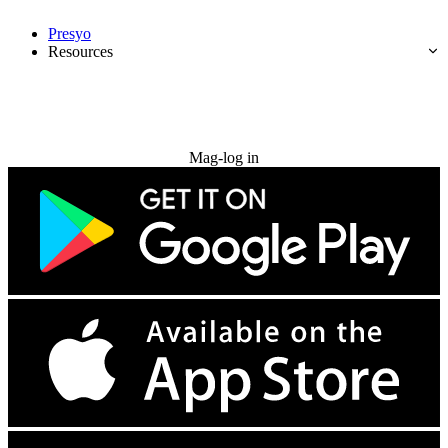
Presyo
Resources
Subukan nang libre
Mag-log in