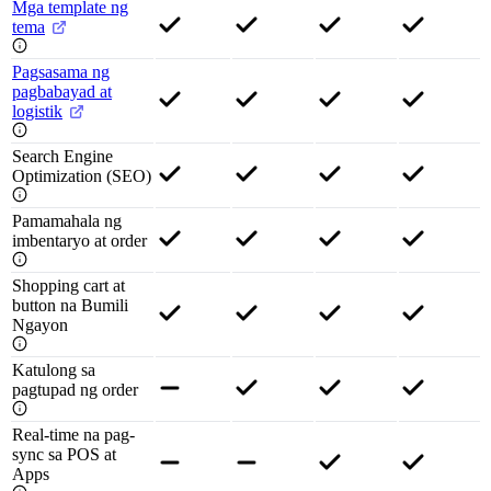
Mga template ng
tema
Pagsasama ng
pagbabayad at
logistik
Search Engine
Optimization (SEO)
Pamamahala ng
imbentaryo at order
Shopping cart at
button na Bumili
Ngayon
Katulong sa
pagtupad ng order
Real-time na pag-
sync sa POS at
Apps