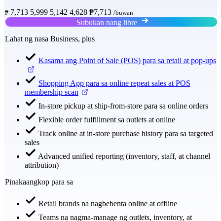
7,713
5,999
5,142
4,628
₱7,713
₱
/buwan
Subukan nang libre
Lahat ng nasa Business, plus
Kasama ang Point of Sale (POS) para sa retail at pop-ups
Shopping App para sa online repeat sales at POS
membership scan
In-store pickup at ship-from-store para sa online orders
Flexible order fulfillment sa outlets at online
Track online at in-store purchase history para sa targeted
sales
Advanced unified reporting (inventory, staff, at channel
attribution)
Pinakaangkop para sa
Retail brands na nagbebenta online at offline
Teams na nagma-manage ng outlets, inventory, at