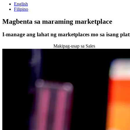
English
Filipino
Magbenta sa
maraming marketplace
I-manage ang lahat ng marketplaces mo sa isang pla
Simulan ang 14-day trial
Makipag-usap sa Sales