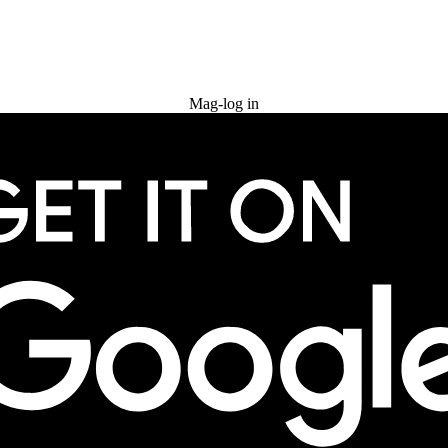
Subukan nang libre
Mag-log in