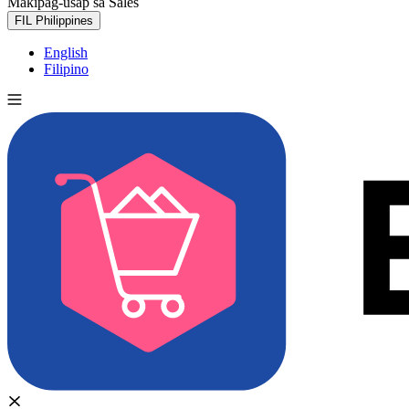
Makipag-usap sa Sales
Subukan nang libre
FIL
Philippines
English
Filipino