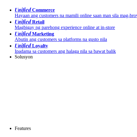
Unified
Commerce
Hayaan ang customers na mamili online saan man sila mag-br
Unified
Retail
Magbigay ng parehong experience online at in-store
Unified
Marketing
Abutin ang customers sa platforms na gusto nila
Unified
Loyalty
Ipadama sa customers ang halaga nila sa bawat balik
Solusyon
Features