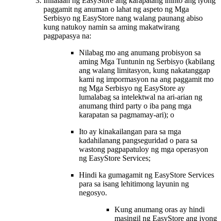
Inilalaan ng EasyStore ang karapatang ihinto ang iyong
paggamit ng anuman o lahat ng aspeto ng Mga
Serbisyo ng EasyStore nang walang paunang abiso
kung natukoy namin sa aming makatwirang
pagpapasya na:
Nilabag mo ang anumang probisyon sa
aming Mga Tuntunin ng Serbisyo (kabilang
ang walang limitasyon, kung nakatanggap
kami ng impormasyon na ang paggamit mo
ng Mga Serbisyo ng EasyStore ay
lumalabag sa intelektwal na ari-arian ng
anumang third party o iba pang mga
karapatan sa pagmamay-ari); o
Ito ay kinakailangan para sa mga
kadahilanang pangseguridad o para sa
wastong pagpapatuloy ng mga operasyon
ng EasyStore Services;
Hindi ka gumagamit ng EasyStore Services
para sa isang lehitimong layunin ng
negosyo.
Kung anumang oras ay hindi
masingil ng EasyStore ang iyong