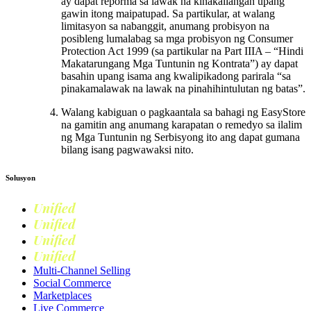
ay dapat reporma sa lawak na kinakailangan upang
gawin itong maipatupad. Sa partikular, at walang
limitasyon sa nabanggit, anumang probisyon na
posibleng lumalabag sa mga probisyon ng Consumer
Protection Act 1999 (sa partikular na Part IIIA – “Hindi
Makatarungang Mga Tuntunin ng Kontrata”) ay dapat
basahin upang isama ang kwalipikadong parirala “sa
pinakamalawak na lawak na pinahihintulutan ng batas”.
Walang kabiguan o pagkaantala sa bahagi ng EasyStore
na gamitin ang anumang karapatan o remedyo sa ilalim
ng Mga Tuntunin ng Serbisyong ito ang dapat gumana
bilang isang pagwawaksi nito.
Solusyon
Unified
Commerce
Unified
Retail
Unified
Marketing
Unified
Loyalty
Multi-Channel Selling
Social Commerce
Marketplaces
Live Commerce