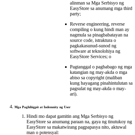
alinman sa Mga Serbisyo ng
EasyStore sa anumang mga third
party;
Reverse engineering, reverse
compiling o kung hindi man ay
nagmula sa pinagbabatayan na
source code, istraktura o
pagkakasunud-sunod ng
software at teknolohiya ng
EasyStore Services; o
Pagtanggal o pagbabago ng mga
katangian ng may-akda o mga
abiso sa copyright (maliban
kung hayagang pinahintulutan sa
pagsulat ng may-akda o may-
ari).
Mga Paghihigpit at Indemnity ng User
Hindi mo dapat gamitin ang Mga Serbisyo ng
EasyStore sa anumang paraan na, gaya ng tinutukoy ng
EasyStore sa makatwirang pagpapasya nito, aktuwal
man o potensyal: