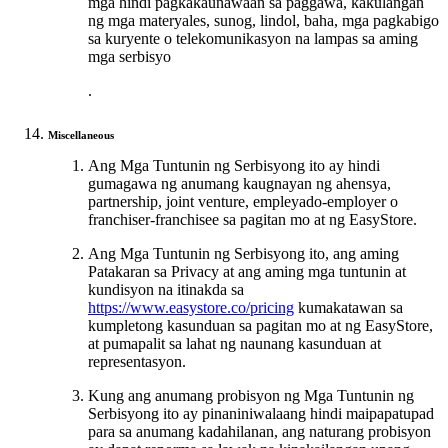
mga hindi pagkakaunawaan sa paggawa, kakulangan
ng mga materyales, sunog, lindol, baha, mga pagkabigo
sa kuryente o telekomunikasyon na lampas sa aming
mga serbisyo
.
Miscellaneous
Ang Mga Tuntunin ng Serbisyong ito ay hindi
gumagawa ng anumang kaugnayan ng ahensya,
partnership, joint venture, empleyado-employer o
franchiser-franchisee sa pagitan mo at ng EasyStore.
Ang Mga Tuntunin ng Serbisyong ito, ang aming
Patakaran sa Privacy at ang aming mga tuntunin at
kundisyon na itinakda sa
https://www.easystore.co/pricing
kumakatawan sa
kumpletong kasunduan sa pagitan mo at ng EasyStore,
at pumapalit sa lahat ng naunang kasunduan at
representasyon.
Kung ang anumang probisyon ng Mga Tuntunin ng
Serbisyong ito ay pinaniniwalaang hindi maipapatupad
para sa anumang kadahilanan, ang naturang probisyon