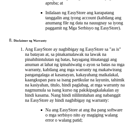
apruba; at
Inilalaan ng EasyStore ang karapatang
tanggalin ang iyong account (kabilang ang
anumang file ng data na nauugnay sa iyong
paggamit ng Mga Serbisyo ng EasyStore).
Disclaimer ng Warranty
Ang EasyStore ay nagbibigay ng EasyStore sa "as is"
na batayan at, sa pinakamalawak na lawak na
pinahihintulutan ng batas, hayagang itinatanggi ang
anuman at lahat ng ipinahiwatig o ayon sa batas na mga
warranty, kabilang ang mga warranty ng makatwirang
pangangalaga at kasanayan, kakayahang maikalakal,
kaangkupan para sa isang partikular na layunin, tahimik
na kasiyahan, titulo, hindi paglabag, at mga warranty na
nagmumula sa isang kurso ng pakikipagkalakalan ay
hindi kasama. Nang hindi nililimitahan ang nabanggit
na EasyStore ay hindi nagbibigay ng warranty:
Na ang EasyStore at ang iba pang software
o mga serbisyo nito ay magiging walang
error o walang patid;