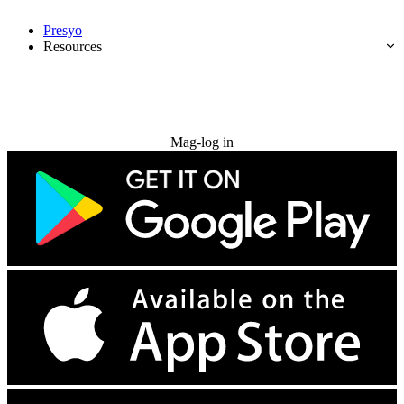
Presyo
Resources
Subukan nang libre
Mag-log in