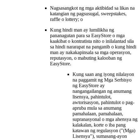
Nagsasangkot ng mga aktibidad sa likas na
katangian ng pagsusugal, sweepstakes,
raffle o lottery; o
Kung hindi man ay lumilikha ng
pananagutan para sa EasyStore o mga
kaakibat o kontratista nito o inilalantad sila
sa hindi nararapat na panganib o kung hindi
man ay nakakapinsala sa mga operasyon,
reputasyon, o mabuting kalooban ng
EasyStore.
Kung saan ang iyong nilalayon
na paggamit ng Mga Serbisyo
ng EasyStore ay
nangangailangan ng anumang
lisensya, pahintulot,
awtorisasyon, pahintulot o pag-
apruba mula sa anumang
pamahalaan, pamahalaan,
supranasyonal o mga ahensya ng
kalakalan, korte o iba pang
katawan ng regulasyon ("(Mga)
Lisensya"), sumasang-ayon