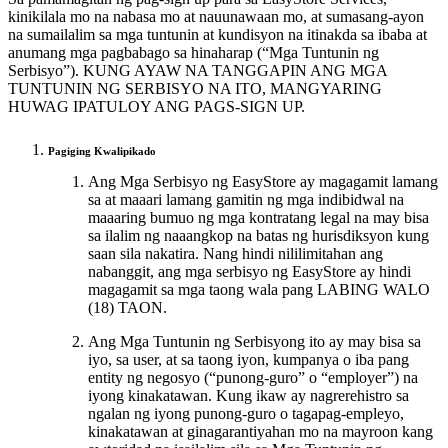
kinikilala mo na nabasa mo at nauunawaan mo, at sumasang-ayon
na sumailalim sa mga tuntunin at kundisyon na itinakda sa ibaba at
anumang mga pagbabago sa hinaharap (“Mga Tuntunin ng
Serbisyo”). KUNG AYAW NA TANGGAPIN ANG MGA
TUNTUNIN NG SERBISYO NA ITO, MANGYARING
HUWAG IPATULOY ANG PAGS-SIGN UP.
Pagiging Kwalipikado
Ang Mga Serbisyo ng EasyStore ay magagamit lamang
sa at maaari lamang gamitin ng mga indibidwal na
maaaring bumuo ng mga kontratang legal na may bisa
sa ilalim ng naaangkop na batas ng hurisdiksyon kung
saan sila nakatira. Nang hindi nililimitahan ang
nabanggit, ang mga serbisyo ng EasyStore ay hindi
magagamit sa mga taong wala pang LABING WALO
(18) TAON.
Ang Mga Tuntunin ng Serbisyong ito ay may bisa sa
iyo, sa user, at sa taong iyon, kumpanya o iba pang
entity ng negosyo (“punong-guro” o “employer”) na
iyong kinakatawan. Kung ikaw ay nagrerehistro sa
ngalan ng iyong punong-guro o tagapag-empleyo,
kinakatawan at ginagarantiyahan mo na mayroon kang