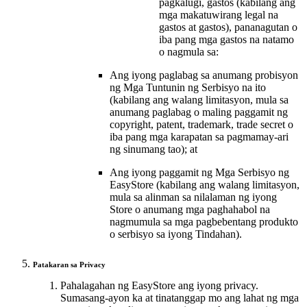
pagkalugi, gastos (kabilang ang
mga makatuwirang legal na
gastos at gastos), pananagutan o
iba pang mga gastos na natamo
o nagmula sa:
Ang iyong paglabag sa anumang probisyon
ng Mga Tuntunin ng Serbisyo na ito
(kabilang ang walang limitasyon, mula sa
anumang paglabag o maling paggamit ng
copyright, patent, trademark, trade secret o
iba pang mga karapatan sa pagmamay-ari
ng sinumang tao); at
Ang iyong paggamit ng Mga Serbisyo ng
EasyStore (kabilang ang walang limitasyon,
mula sa alinman sa nilalaman ng iyong
Store o anumang mga paghahabol na
nagmumula sa mga pagbebentang produkto
o serbisyo sa iyong Tindahan).
Patakaran sa Privacy
Pahalagahan ng EasyStore ang iyong privacy.
Sumasang-ayon ka at tinatanggap mo ang lahat ng mga