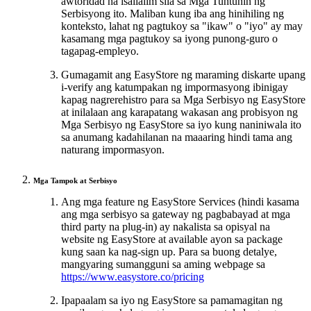
awtoridad na isailalim sila sa Mga Tuntunin ng
Serbisyong ito. Maliban kung iba ang hinihiling ng
konteksto, lahat ng pagtukoy sa "ikaw" o "iyo" ay may
kasamang mga pagtukoy sa iyong punong-guro o
tagapag-empleyo.
Gumagamit ang EasyStore ng maraming diskarte upang
i-verify ang katumpakan ng impormasyong ibinigay
kapag nagrerehistro para sa Mga Serbisyo ng EasyStore
at inilalaan ang karapatang wakasan ang probisyon ng
Mga Serbisyo ng EasyStore sa iyo kung naniniwala ito
sa anumang kadahilanan na maaaring hindi tama ang
naturang impormasyon.
Mga Tampok at Serbisyo
Ang mga feature ng EasyStore Services (hindi kasama
ang mga serbisyo sa gateway ng pagbabayad at mga
third party na plug-in) ay nakalista sa opisyal na
website ng EasyStore at available ayon sa package
kung saan ka nag-sign up. Para sa buong detalye,
mangyaring sumangguni sa aming webpage sa
https://www.easystore.co/pricing
Ipapaalam sa iyo ng EasyStore sa pamamagitan ng