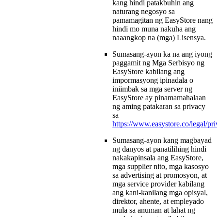
kang hindi patakbuhin ang
naturang negosyo sa
pamamagitan ng EasyStore nang
hindi mo muna nakuha ang
naaangkop na (mga) Lisensya.
Sumasang-ayon ka na ang iyong
paggamit ng Mga Serbisyo ng
EasyStore kabilang ang
impormasyong ipinadala o
iniimbak sa mga server ng
EasyStore ay pinamamahalaan
ng aming patakaran sa privacy
sa
https://www.easystore.co/legal/pr
Sumasang-ayon kang magbayad
ng danyos at panatilihing hindi
nakakapinsala ang EasyStore,
mga supplier nito, mga kasosyo
sa advertising at promosyon, at
mga service provider kabilang
ang kani-kanilang mga opisyal,
direktor, ahente, at empleyado
mula sa anuman at lahat ng