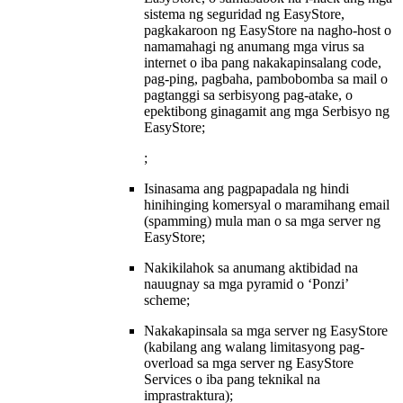
sistema ng seguridad ng EasyStore,
pagkakaroon ng EasyStore na nagho-host o
namamahagi ng anumang mga virus sa
internet o iba pang nakakapinsalang code,
pag-ping, pagbaha, pambobomba sa mail o
pagtanggi sa serbisyong pag-atake, o
epektibong ginagamit ang mga Serbisyo ng
EasyStore;
;
Isinasama ang pagpapadala ng hindi
hinihinging komersyal o maramihang email
(spamming) mula man o sa mga server ng
EasyStore;
Nakikilahok sa anumang aktibidad na
nauugnay sa mga pyramid o ‘Ponzi’
scheme;
Nakakapinsala sa mga server ng EasyStore
(kabilang ang walang limitasyong pag-
overload sa mga server ng EasyStore
Services o iba pang teknikal na
imprastraktura);