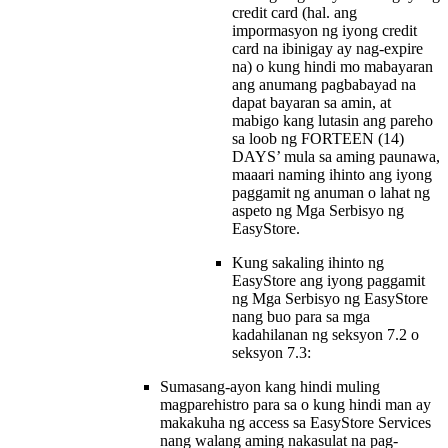
credit card (hal. ang
impormasyon ng iyong credit
card na ibinigay ay nag-expire
na) o kung hindi mo mabayaran
ang anumang pagbabayad na
dapat bayaran sa amin, at
mabigo kang lutasin ang pareho
sa loob ng FORTEEN (14)
DAYS’ mula sa aming paunawa,
maaari naming ihinto ang iyong
paggamit ng anuman o lahat ng
aspeto ng Mga Serbisyo ng
EasyStore.
Kung sakaling ihinto ng
EasyStore ang iyong paggamit
ng Mga Serbisyo ng EasyStore
nang buo para sa mga
kadahilanan ng seksyon 7.2 o
seksyon 7.3:
Sumasang-ayon kang hindi muling
magparehistro para sa o kung hindi man ay
makakuha ng access sa EasyStore Services
nang walang aming nakasulat na pag-