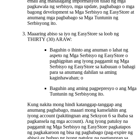
email ang mahalagang impormasyon tulad ng mga
pagkawala ng serbisyo, mga update, pagbabago o mga
bagong development sa Mga Serbisyo ng EasyStore at
anumang mga pagbabago sa Mga Tuntunin ng
Serbisyong ito.
Maaaring abiso sa iyo ng EasyStore sa loob ng
THIRTY (30) ARAW:
Baguhin o ihinto ang anuman o lahat ng
aspeto ng Mga Serbisyo ng EasyStore o
paghigpitan ang iyong paggamit ng Mga
Serbisyo ng EasyStore sa kabuuan o bahagi
para sa anumang dahilan sa aming
kaginhawahan; o
Baguhin ang aming pagpepresyo o ang Mga
Tuntunin ng Serbisyong ito.
Kung nakita mong hindi katanggap-tanggap ang
anumang pagbabago, maaari mong kanselahin ang
iyong account (pakitingnan ang Seksyon 6 sa ibaba sa
pagkansela ng mga account). Ang iyong patuloy na
paggamit ng Mga Serbisyo ng EasyStore pagkatapos
ng pagkakaroon ng bisa ng pagbabago (pag-expire ng
abiso) ay bubuo ng iyong patuloy na pagtanggap sa