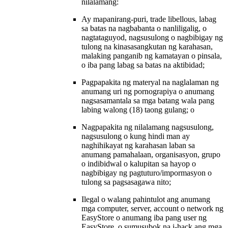
nilalamang:
Ay mapanirang-puri, trade libellous, labag
sa batas na nagbabanta o nanliligalig, o
nagtataguyod, nagsusulong o nagbibigay ng
tulong na kinasasangkutan ng karahasan,
malaking panganib ng kamatayan o pinsala,
o iba pang labag sa batas na aktibidad;
Pagpapakita ng materyal na naglalaman ng
anumang uri ng pornograpiya o anumang
nagsasamantala sa mga batang wala pang
labing walong (18) taong gulang; o
Nagpapakita ng nilalamang nagsusulong,
nagsusulong o kung hindi man ay
naghihikayat ng karahasan laban sa
anumang pamahalaan, organisasyon, grupo
o indibidwal o kalupitan sa hayop o
nagbibigay ng pagtuturo/impormasyon o
tulong sa pagsasagawa nito;
Ilegal o walang pahintulot ang anumang
mga computer, server, account o network ng
EasyStore o anumang iba pang user ng
EasyStore, o sumusubok na i-hack ang mga