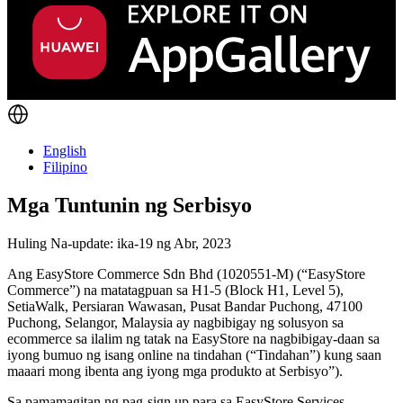
English
Filipino
Mga Tuntunin ng Serbisyo
Huling Na-update: ika-19 ng Abr, 2023
Ang EasyStore Commerce Sdn Bhd (1020551-M) (“EasyStore
Commerce”) na matatagpuan sa H1-5 (Block H1, Level 5),
SetiaWalk, Persiaran Wawasan, Pusat Bandar Puchong, 47100
Puchong, Selangor, Malaysia ay nagbibigay ng solusyon sa
ecommerce sa ilalim ng tatak na EasyStore na nagbibigay-daan sa
iyong bumuo ng isang online na tindahan (“Tindahan”) kung saan
maaari mong ibenta ang iyong mga produkto at Serbisyo”).
Sa pamamagitan ng pag-sign up para sa EasyStore Services,