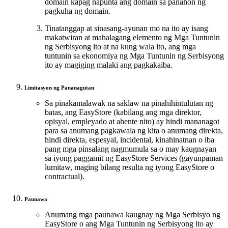
domain kapag napunta ang domain sa panahon ng
pagkuha ng domain.
Tinatanggap at sinasang-ayunan mo na ito ay isang
makatwiran at mahalagang elemento ng Mga Tuntunin
ng Serbisyong ito at na kung wala ito, ang mga
tuntunin sa ekonomiya ng Mga Tuntunin ng Serbisyong
ito ay magiging malaki ang pagkakaiba.
Limitasyon ng Pananagutan
Sa pinakamalawak na saklaw na pinahihintulutan ng
batas, ang EasyStore (kabilang ang mga direktor,
opisyal, empleyado at ahente nito) ay hindi mananagot
para sa anumang pagkawala ng kita o anumang direkta,
hindi direkta, espesyal, incidental, kinahinatnan o iba
pang mga pinsalang nagmumula sa o may kaugnayan
sa iyong paggamit ng EasyStore Services (gayunpaman
lumitaw, maging bilang resulta ng iyong EasyStore o
contractual).
Paunawa
Anumang mga paunawa kaugnay ng Mga Serbisyo ng
EasyStore o ang Mga Tuntunin ng Serbisyong ito ay