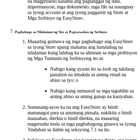
na magproseso kasama ang pagtanggal ng data,
impormasyon, mga dokumento, mga file na nauugnay
sa iyong account at ang iyong paggamit ng Store at
Mga Serbisyo ng EasyStore.
Pagbabago sa Nilalaman ng Site at Pagwawakas ng Serbisyo
Maaaring gumawa ng mga pagbabago ang EasyStore
sa iyong Store upang maitama ang lumalabag na
nilalaman kung lalabag ka sa alinman sa mga probisyon
ng Mga Tuntunin ng Serbisyong ito at:
Nabigo kang ayusin ito sa loob ng takdang
panahon na itinakda sa aming email na
abiso sa iyo; o
Nabigo kang sumunod sa mga tagubilin sa
aming abiso sa aming ganap na kasiyahan.
Sumasang-ayon ka na ang EasyStore ay hindi
mananagot para sa anumang pinsala, nakikita o hindi
inaasahan, direkta o hindi direkta, na maaaring
magresulta mula sa mga pagbabagong ginawa sa iyong
Tindahan sa ilalim ng seksyong 7.1 na ito.