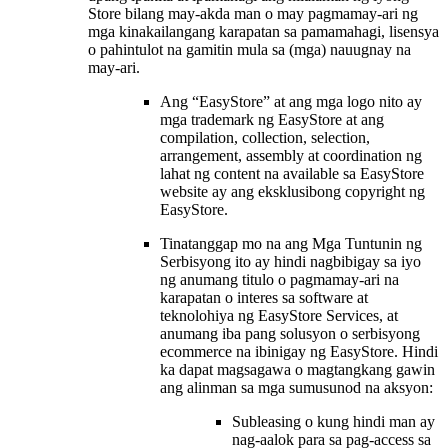
Store bilang may-akda man o may pagmamay-ari ng
mga kinakailangang karapatan sa pamamahagi, lisensya
o pahintulot na gamitin mula sa (mga) nauugnay na
may-ari.
Ang “EasyStore” at ang mga logo nito ay
mga trademark ng EasyStore at ang
compilation, collection, selection,
arrangement, assembly at coordination ng
lahat ng content na available sa EasyStore
website ay ang eksklusibong copyright ng
EasyStore.
Tinatanggap mo na ang Mga Tuntunin ng
Serbisyong ito ay hindi nagbibigay sa iyo
ng anumang titulo o pagmamay-ari na
karapatan o interes sa software at
teknolohiya ng EasyStore Services, at
anumang iba pang solusyon o serbisyong
ecommerce na ibinigay ng EasyStore. Hindi
ka dapat magsagawa o magtangkang gawin
ang alinman sa mga sumusunod na aksyon:
Subleasing o kung hindi man ay
nag-aalok para sa pag-access sa