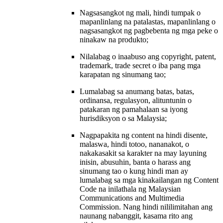
Nagsasangkot ng mali, hindi tumpak o
mapanlinlang na patalastas, mapanlinlang o
nagsasangkot ng pagbebenta ng mga peke o
ninakaw na produkto;
Nilalabag o inaabuso ang copyright, patent,
trademark, trade secret o iba pang mga
karapatan ng sinumang tao;
Lumalabag sa anumang batas, batas,
ordinansa, regulasyon, alituntunin o
patakaran ng pamahalaan sa iyong
hurisdiksyon o sa Malaysia;
Nagpapakita ng content na hindi disente,
malaswa, hindi totoo, nananakot, o
nakakasakit sa karakter na may layuning
inisin, abusuhin, banta o harass ang
sinumang tao o kung hindi man ay
lumalabag sa mga kinakailangan ng Content
Code na inilathala ng Malaysian
Communications and Multimedia
Commission. Nang hindi nililimitahan ang
naunang nabanggit, kasama rito ang