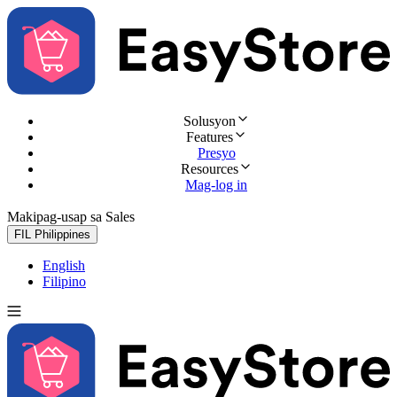
Solusyon
Features
Presyo
Resources
Mag-log in
Makipag-usap sa Sales
Subukan nang libre
FIL
Philippines
English
Filipino