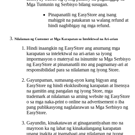
Mga Tuntunin ng Serbisyo bilang susugan.
Pinapanatili ng EasyStore ang isang
mahigpit na patakaran sa walang refund at
hindi nagbibigay ng mga refund.
Nilalaman ng Customer at Mga Karapatan sa Intelektwal na Ari-arian
Hindi inaangkin ng EasyStore ang anumang mga
karapatan sa intelektwal na ari-arian sa iyong
impormasyon o materyal na isinumite sa Mga Serbisyo
ng EasyStore at pinananatili mo ang pagmamay-ari at
responsibilidad para sa nilalaman ng iyong Store.
Gayunpaman, sumasang-ayon kang bigyan ang
EasyStore ng hindi eksklusibong karapatan at lisensya
na gamitin ang pangalan ng iyong Store, mga
trademark at nilalaman sa aming website ng EasyStore
o sa mga naka-print o online na advertisement o iba
pang publikasyong naglalarawan sa Mga Serbisyo ng
EasyStore.
Gayundin, kinakatawan at ginagarantiyahan mo na
mayroon ka ng lahat ng kinakailangang karapatan
upang ipakita at ipamahagi ang nilalaman ng iyong