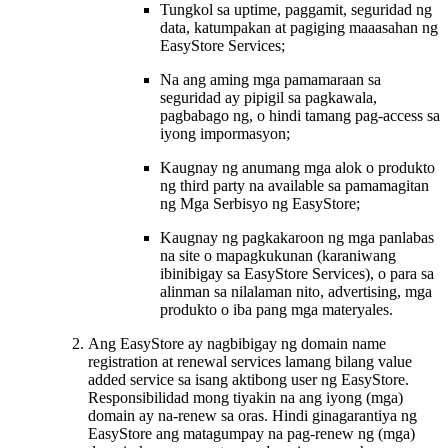
Tungkol sa uptime, paggamit, seguridad ng
data, katumpakan at pagiging maaasahan ng
EasyStore Services;
Na ang aming mga pamamaraan sa
seguridad ay pipigil sa pagkawala,
pagbabago ng, o hindi tamang pag-access sa
iyong impormasyon;
Kaugnay ng anumang mga alok o produkto
ng third party na available sa pamamagitan
ng Mga Serbisyo ng EasyStore;
Kaugnay ng pagkakaroon ng mga panlabas
na site o mapagkukunan (karaniwang
ibinibigay sa EasyStore Services), o para sa
alinman sa nilalaman nito, advertising, mga
produkto o iba pang mga materyales.
Ang EasyStore ay nagbibigay ng domain name
registration at renewal services lamang bilang value
added service sa isang aktibong user ng EasyStore.
Responsibilidad mong tiyakin na ang iyong (mga)
domain ay na-renew sa oras. Hindi ginagarantiya ng
EasyStore ang matagumpay na pag-renew ng (mga)