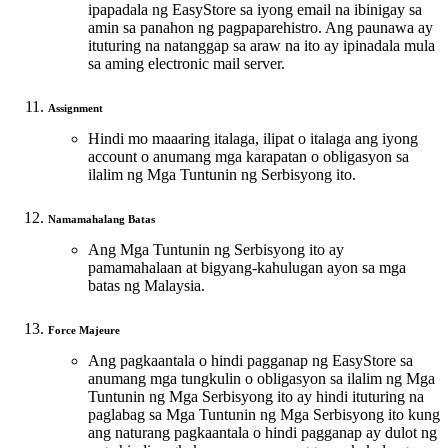
ipapadala ng EasyStore sa iyong email na ibinigay sa
amin sa panahon ng pagpaparehistro. Ang paunawa ay
ituturing na natanggap sa araw na ito ay ipinadala mula
sa aming electronic mail server.
Assignment
Hindi mo maaaring italaga, ilipat o italaga ang iyong
account o anumang mga karapatan o obligasyon sa
ilalim ng Mga Tuntunin ng Serbisyong ito.
Namamahalang Batas
Ang Mga Tuntunin ng Serbisyong ito ay
pamamahalaan at bigyang-kahulugan ayon sa mga
batas ng Malaysia.
Force Majeure
Ang pagkaantala o hindi pagganap ng EasyStore sa
anumang mga tungkulin o obligasyon sa ilalim ng Mga
Tuntunin ng Mga Serbisyong ito ay hindi ituturing na
paglabag sa Mga Tuntunin ng Mga Serbisyong ito kung
ang naturang pagkaantala o hindi pagganap ay dulot ng