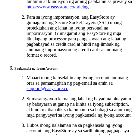
tuntunin at kundisyon ng aming patakaran sa privacy sa
https://www.easystore.co/pricing
Para sa iyong impormasyon, ang EasyStore ay
gumagamit ng Secure Socket Layers (SSL) upang
protektahan ang lahat ng iyong personal na
impormasyon. Gumagamit ang EasyStore ng mga
itinalagang processor para pangasiwaan ang lahat ng
pagbabayad sa credit card at hindi nag-iimbak ng
anumang impormasyon ng credit card sa anumang
format o record.
Pagkansela ng Iyong Account
Maaari mong kanselahin ang iyong account anumang
oras sa pamamagitan ng pag-email sa amin sa
support@easystore.co
.
Sumasang-ayon ka na ang lahat ng bayad na binayaran
ay babayaran at ganap na kinita sa iyong subscription,
at hindi maibabalik sa kabuuan o sa bahagi sa anumang
mga pangyayari sa iyong pagkansela ng iyong account.
Lubos mong nalalaman na sa pagkansela ng iyong
account, ang EasyStore ay sa sarili nitong pagpapasya