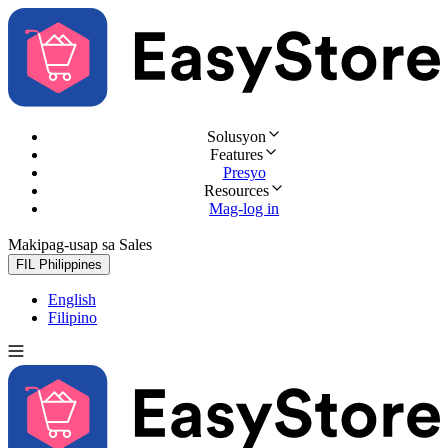
Solusyon
Features
Presyo
Resources
Mag-log in
Makipag-usap sa Sales
Subukan nang libre
FIL
Philippines
English
Filipino