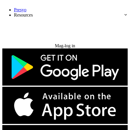
Presyo
Resources
Subukan nang libre
Mag-log in