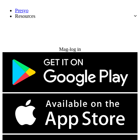
Presyo
Resources
Subukan nang libre
Mag-log in