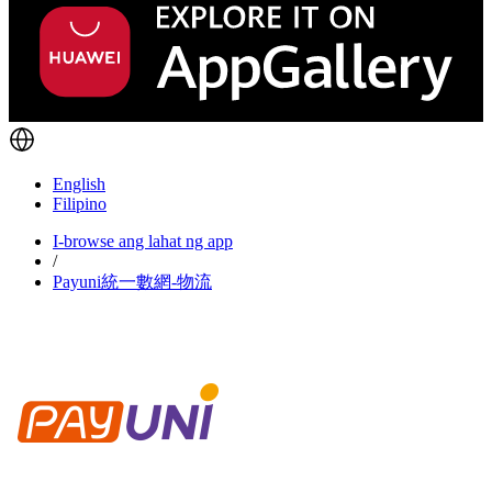
English
Filipino
I-browse ang lahat ng app
/
Payuni統一數網-物流