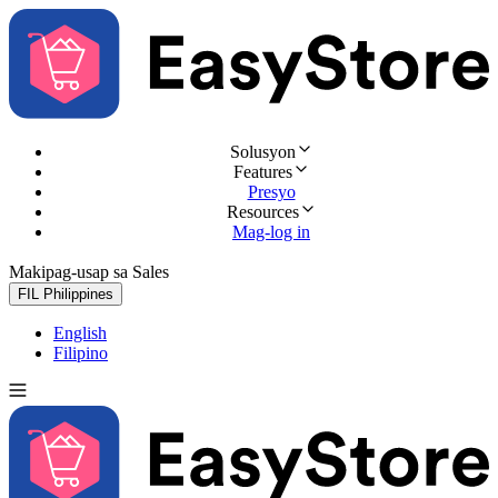
Solusyon
Features
Presyo
Resources
Mag-log in
Makipag-usap sa Sales
Subukan nang libre
FIL
Philippines
English
Filipino