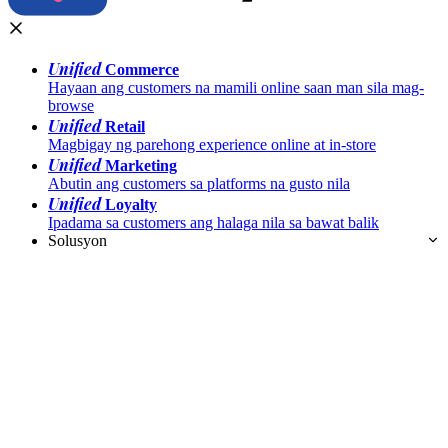
Unified
Commerce
Hayaan ang customers na mamili online saan man sila mag-
browse
Unified
Retail
Magbigay ng parehong experience online at in-store
Unified
Marketing
Abutin ang customers sa platforms na gusto nila
Unified
Loyalty
Ipadama sa customers ang halaga nila sa bawat balik
Solusyon