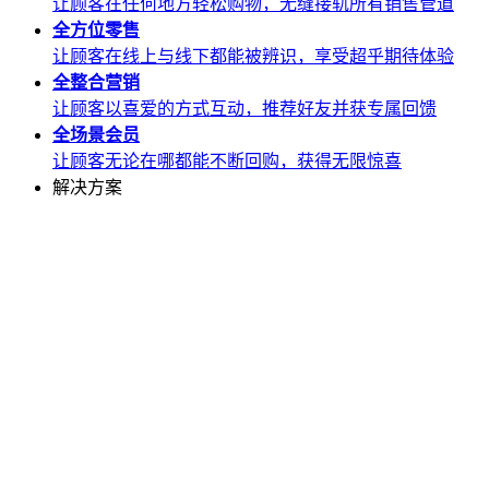
让顾客在任何地方轻松购物，无缝接轨所有销售管道
全方位
零售
让顾客在线上与线下都能被辨识，享受超乎期待体验
全整合
营销
让顾客以喜爱的方式互动，推荐好友并获专属回馈
全场景
会员
让顾客无论在哪都能不断回购，获得无限惊喜
解决方案