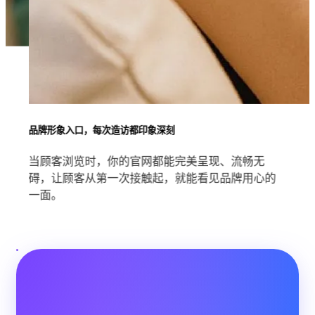
生活全场景，
#销售渠道
一机在手，就是顾客的移动商店
无论顾客身处何地，打开品牌 APP 就能即时浏览、
快速购买，从推送提醒到查看新品，再到回购一键
完成。免登录、免密码、无需等待，让品牌不只是
“被看见”，更成为顾客日常中随时可触及的贴心存
在。
#品牌APP