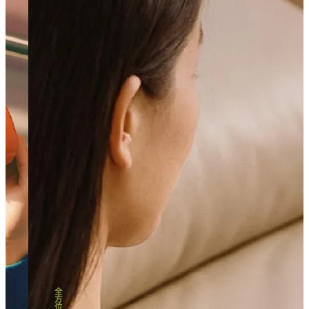
全
方
位