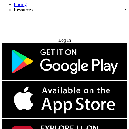
Pricing
Resources
Try for Free
Log In