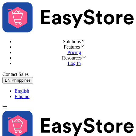
Solutions
Features
Pricing
Resources
Log In
Contact Sales
Try for Free
EN
Philippines
English
Filipino