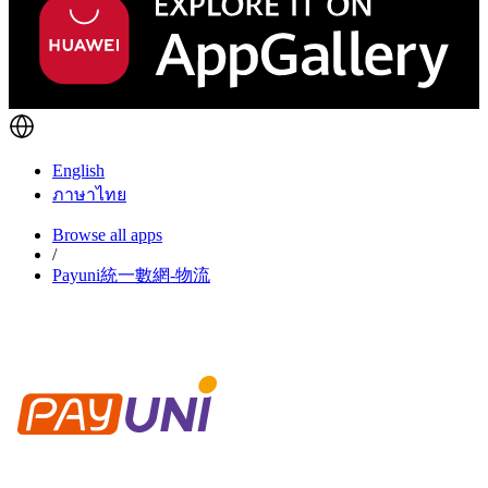
English
ภาษาไทย
Browse all apps
/
Payuni統一數網-物流