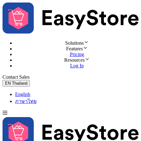
Solutions
Features
Pricing
Resources
Log In
Contact Sales
Try for Free
EN
Thailand
English
ภาษาไทย