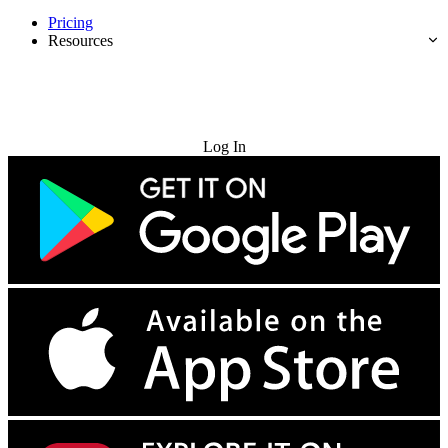
Pricing
Resources
Try for Free
Log In