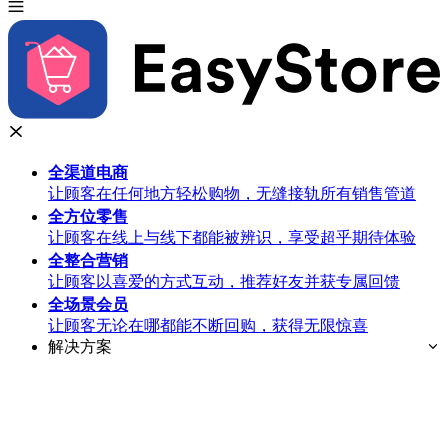
全渠道
电商
让顾客在任何地方轻松购物，无缝接轨所有销售管道
全方位
零售
让顾客在线上与线下都能被辨识，享受超乎期待体验
全整合
营销
让顾客以喜爱的方式互动，推荐好友并获专属回馈
全场景
会员
让顾客无论在哪都能不断回购，获得无限惊喜
解决方案