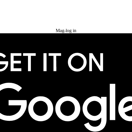
Subukan nang libre
Mag-log in