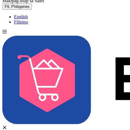
Makipag-usap sa Sales
Subukan nang libre
FIL
Philippines
English
Filipino