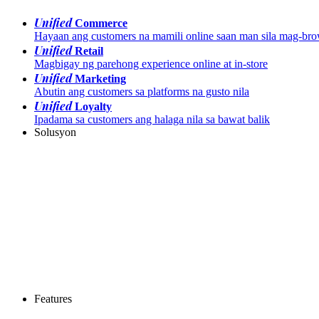
Unified
Commerce
Hayaan ang customers na mamili online saan man sila mag-br
Unified
Retail
Magbigay ng parehong experience online at in-store
Unified
Marketing
Abutin ang customers sa platforms na gusto nila
Unified
Loyalty
Ipadama sa customers ang halaga nila sa bawat balik
Solusyon
Features