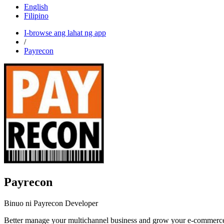
English
Filipino
I-browse ang lahat ng app
/
Payrecon
Payrecon
Binuo ni Payrecon Developer
Better manage your multichannel business and grow your e-comme