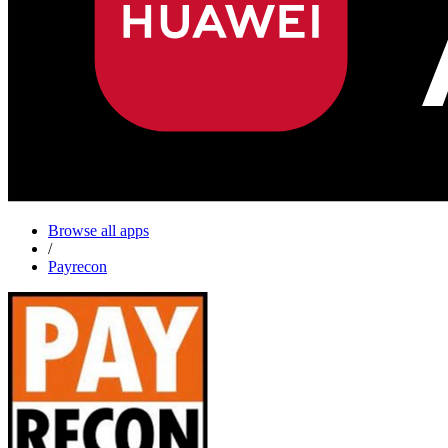
Browse all apps
/
Payrecon