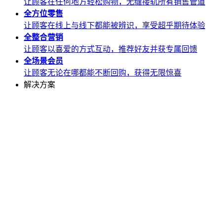
让顾客在任何地方轻松购物，无缝接轨所有销售管道
全方位
零售
让顾客在线上与线下都能被辨识，享受超乎期待体验
全整合
营销
让顾客以喜爱的方式互动，推荐好友并获专属回馈
全场景
会员
让顾客无论在哪都能不断回购，获得无限惊喜
解决方案