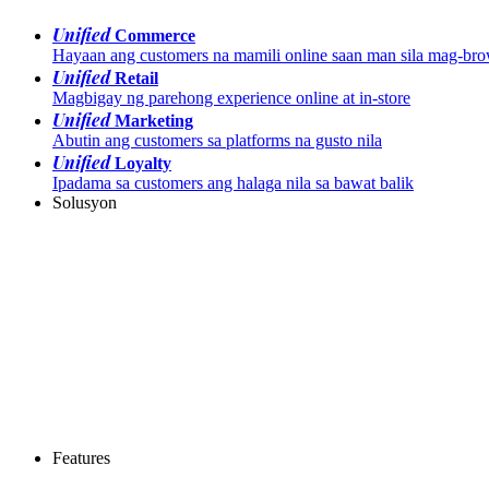
Unified
Commerce
Hayaan ang customers na mamili online saan man sila mag-br
Unified
Retail
Magbigay ng parehong experience online at in-store
Unified
Marketing
Abutin ang customers sa platforms na gusto nila
Unified
Loyalty
Ipadama sa customers ang halaga nila sa bawat balik
Solusyon
Features