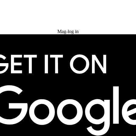
Subukan nang libre
Mag-log in