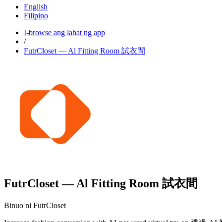
English
Filipino
I-browse ang lahat ng app
/
FutrCloset — Al Fitting Room 試衣間
FutrCloset — Al Fitting Room 試衣間
Binuo ni FutrCloset