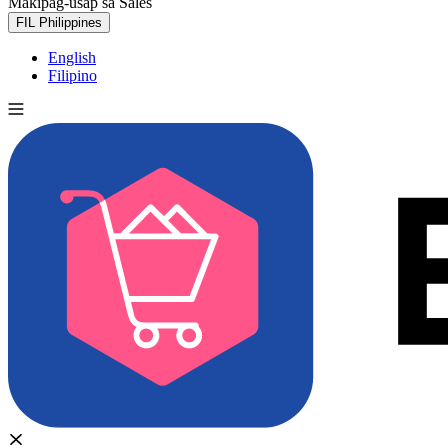
Makipag-usap sa Sales
Subukan nang libre
FIL
Philippines
English
Filipino