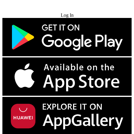
Try for Free
Log In