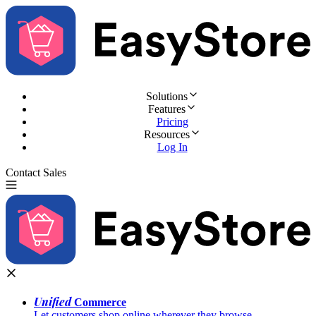
Solutions
Features
Pricing
Resources
Log In
Contact Sales
Try for Free
Unified
Commerce
Let customers shop online wherever they browse