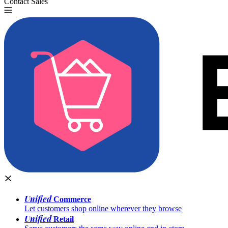
Contact Sales
Try for Free
Unified
Commerce
Let customers shop online wherever they browse
Unified
Retail