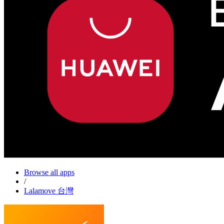
Browse all apps
/
Lalamove 台灣