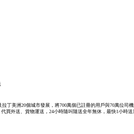
送
在亞州及拉丁美洲20個城市發展，將700萬個已註冊的用戶與70萬位
、代買外送、貨物運送，24小時隨叫隨送全年無休，最快1小時送