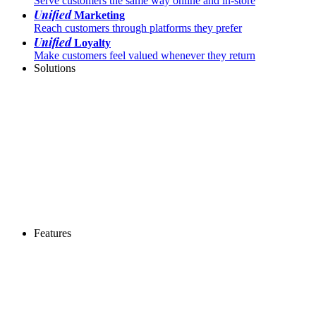
Serve customers the same way online and in-store
Unified
Marketing
Reach customers through platforms they prefer
Unified
Loyalty
Make customers feel valued whenever they return
Solutions
Features