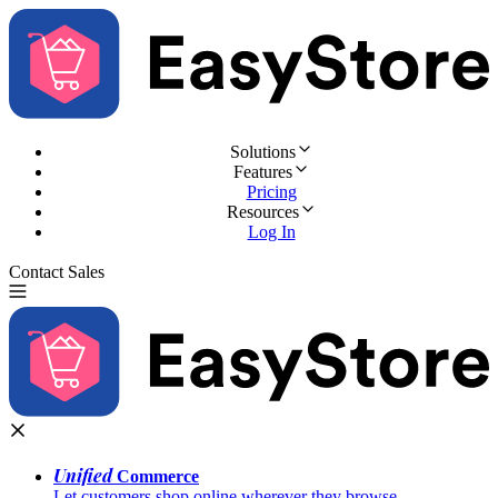
Solutions
Features
Pricing
Resources
Log In
Contact Sales
Try for Free
Unified
Commerce
Let customers shop online wherever they browse