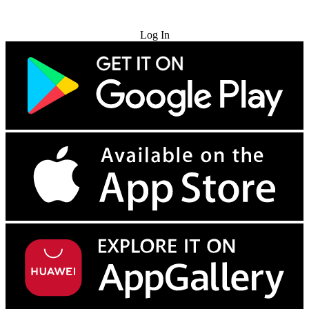
Try for Free
Log In