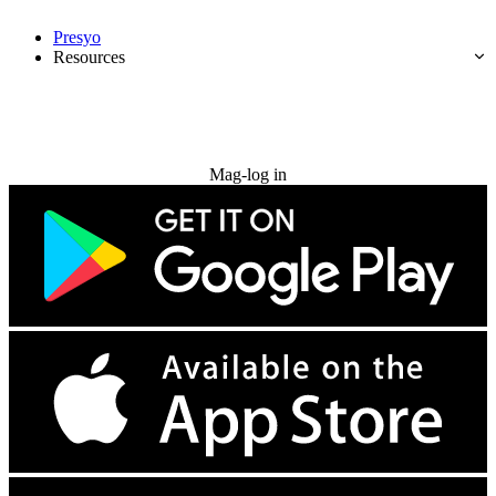
Presyo
Resources
Subukan nang libre
Mag-log in