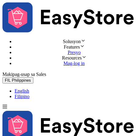
Solusyon
Features
Presyo
Resources
Mag-log in
Makipag-usap sa Sales
Subukan nang libre
FIL
Philippines
English
Filipino