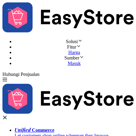
Solusi
Fitur
Harga
Sumber
Masuk
Hubungi Penjualan
Coba Gratis
Unified
Commerce
Let customers shop online wherever they browse