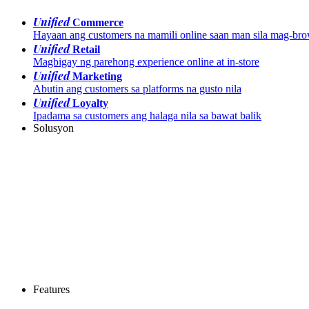
Unified
Commerce
Hayaan ang customers na mamili online saan man sila mag-br
Unified
Retail
Magbigay ng parehong experience online at in-store
Unified
Marketing
Abutin ang customers sa platforms na gusto nila
Unified
Loyalty
Ipadama sa customers ang halaga nila sa bawat balik
Solusyon
Features