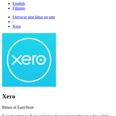
English
Filipino
I-browse ang lahat ng app
/
Xero
Xero
Binuo ni EasyStore