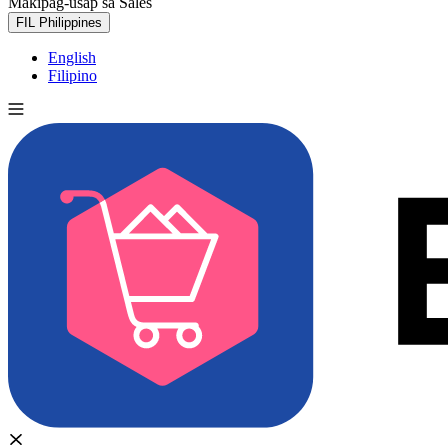
Makipag-usap sa Sales
Subukan nang libre
FIL
Philippines
English
Filipino