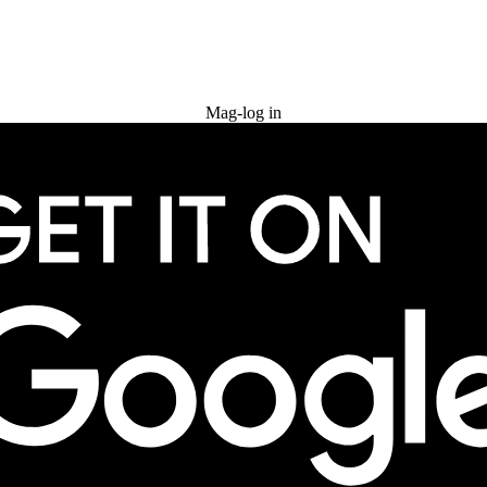
Subukan nang libre
Mag-log in