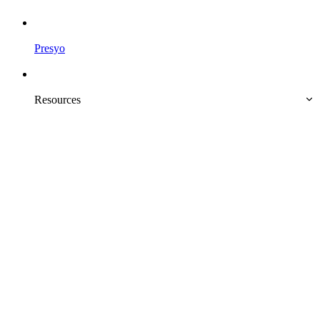
Presyo
Resources 
Subukan nang libre