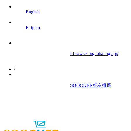
English
Filipino
						I-browse ang lahat ng app

/
						SOOCKER好友推薦
