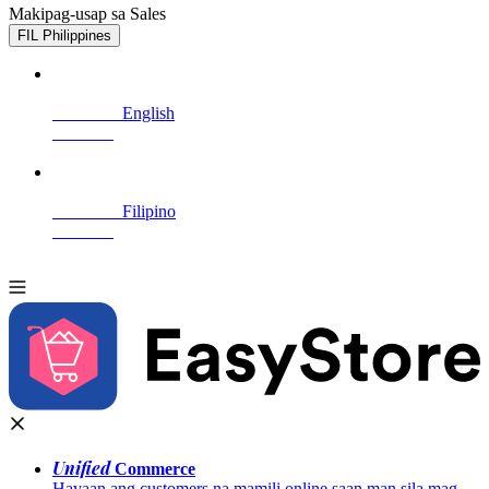
Makipag-usap sa Sales
Subukan nang libre
FIL
Philippines
English
Filipino
Unified
 Commerce
Hayaan ang customers na mamili online saan man sila mag-