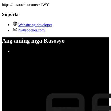
https://m.soocker.com/cz2WY
Suporta
Website ng developer
hi@soocker.com
Ang aming mga Kasosyo