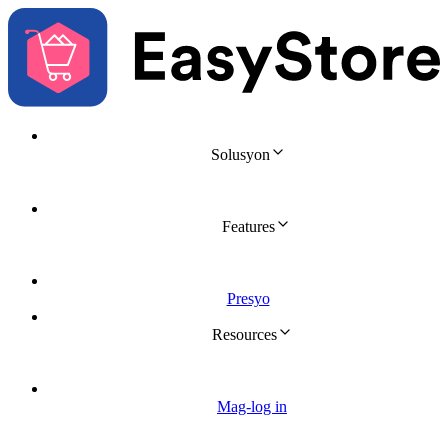
Solusyon 
Features 
Presyo
Resources 
Mag-log in