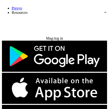
Presyo
Resources
Subukan nang libre
Mag-log in