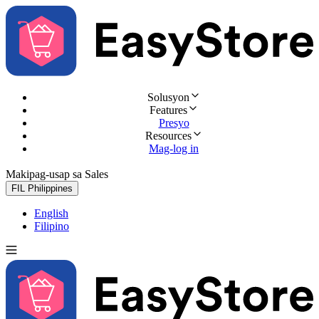
Solusyon
Features
Presyo
Resources
Mag-log in
Makipag-usap sa Sales
Subukan nang libre
FIL
Philippines
English
Filipino