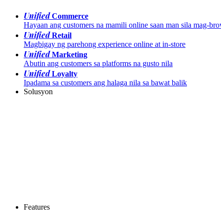
Unified
Commerce
Hayaan ang customers na mamili online saan man sila mag-br
Unified
Retail
Magbigay ng parehong experience online at in-store
Unified
Marketing
Abutin ang customers sa platforms na gusto nila
Unified
Loyalty
Ipadama sa customers ang halaga nila sa bawat balik
Solusyon
Features