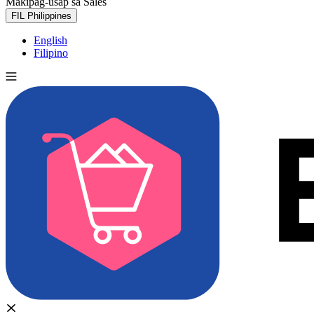
Makipag-usap sa Sales
Subukan nang libre
FIL
Philippines
English
Filipino