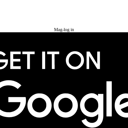
Subukan nang libre
Mag-log in