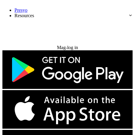
Presyo
Resources
Subukan nang libre
Mag-log in