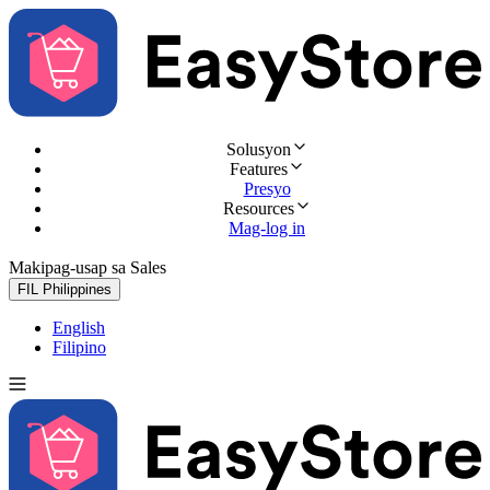
Solusyon
Features
Presyo
Resources
Mag-log in
Makipag-usap sa Sales
Subukan nang libre
FIL
Philippines
English
Filipino