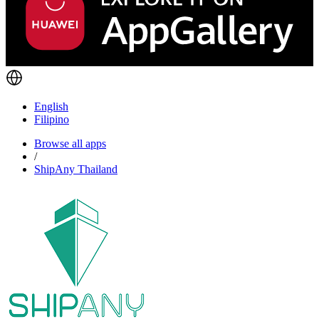
English
Filipino
Browse all apps
/
ShipAny Thailand