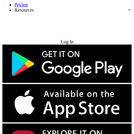
Pricing
Resources
Try for Free
Log In