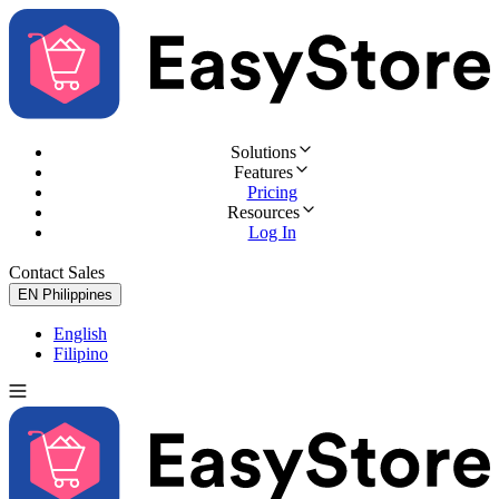
Solutions
Features
Pricing
Resources
Log In
Contact Sales
Try for Free
EN
Philippines
English
Filipino