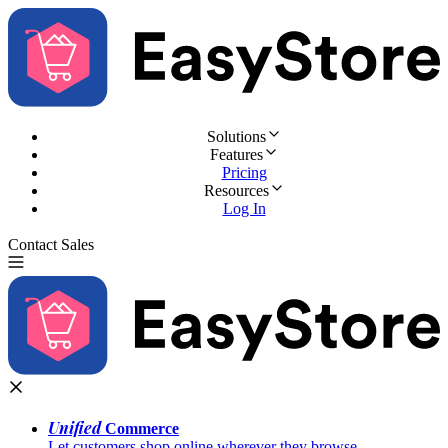
Solutions
Features
Pricing
Resources
Log In
Contact Sales
Try for Free
Unified
Commerce
Let customers shop online wherever they browse